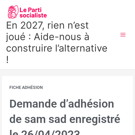
Aller
MAI
au
MEN
contenu
En 2027, rien n’est
joué : Aide-nous à
construire l’alternative
!
FICHE ADHÉSION
Demande d’adhésion
de sam sad enregistré
le 26/04/2023