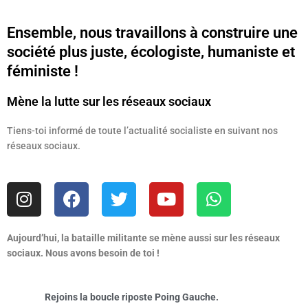
Ensemble, nous travaillons à construire une
société plus juste, écologiste, humaniste et
féministe !
Mène la lutte sur les réseaux sociaux
Tiens-toi informé de toute l’actualité socialiste en suivant nos
réseaux sociaux.
I
F
T
Y
W
n
a
w
o
h
s
c
i
u
a
t
e
t
t
t
Aujourd’hui, la bataille militante se mène aussi sur les réseaux
sociaux. Nous avons besoin de toi !
a
b
t
u
s
g
o
e
b
a
r
o
r
e
p
Rejoins la boucle riposte Poing Gauche.