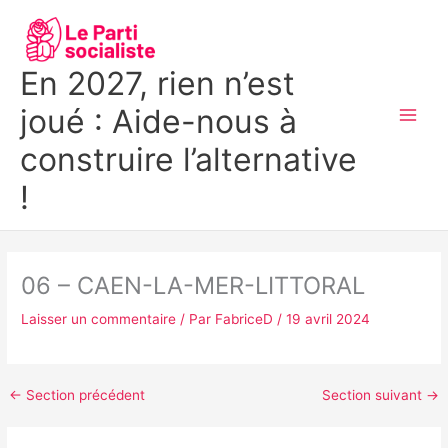
Aller
MAI
au
MEN
contenu
En 2027, rien n’est
joué : Aide-nous à
construire l’alternative
!
06 – CAEN-LA-MER-LITTORAL
Laisser un commentaire
/ Par
FabriceD
/
19 avril 2024
←
Section précédent
Section suivant
→