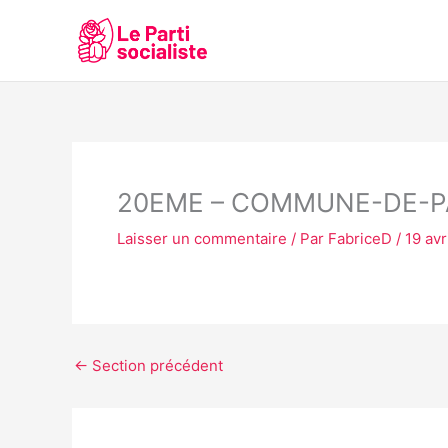
Aller
au
contenu
20EME – COMMUNE-DE-P
Laisser un commentaire
/ Par
FabriceD
/
19 avr
←
Section précédent