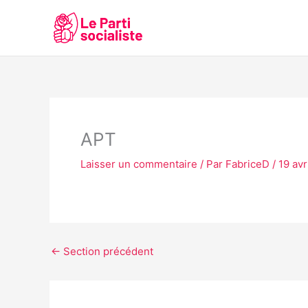
Aller
au
contenu
APT
Laisser un commentaire
/ Par
FabriceD
/
19 avr
←
Section précédent