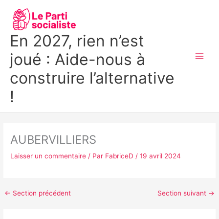
Aller
MAI
au
MEN
contenu
En 2027, rien n’est
joué : Aide-nous à
construire l’alternative
!
AUBERVILLIERS
Laisser un commentaire
/ Par
FabriceD
/
19 avril 2024
←
Section précédent
Section suivant
→