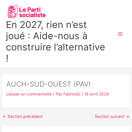
Aller
MAI
au
MEN
contenu
En 2027, rien n’est
joué : Aide-nous à
construire l’alternative
!
AUCH-SUD-OUEST (PAVI
Laisser un commentaire
/ Par
FabriceD
/
19 avril 2024
←
Section précédent
Section suivant
→