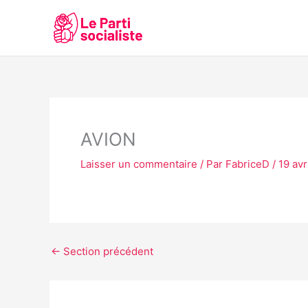
Aller
au
contenu
AVION
Laisser un commentaire
/ Par
FabriceD
/
19 avr
←
Section précédent