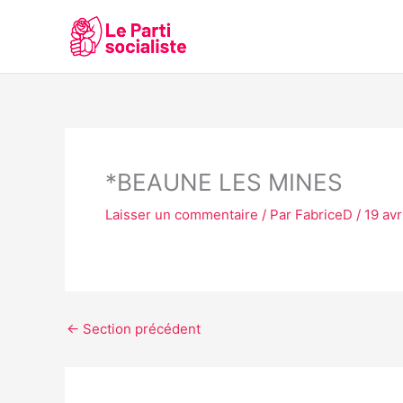
Aller
au
contenu
*BEAUNE LES MINES
Laisser un commentaire
/ Par
FabriceD
/
19 avr
←
Section précédent