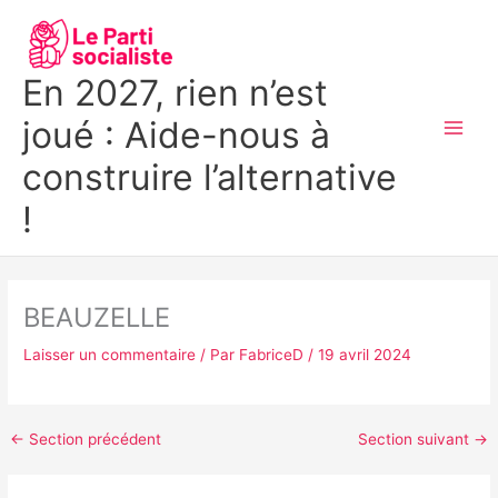
Aller
MAI
au
MEN
contenu
En 2027, rien n’est
joué : Aide-nous à
construire l’alternative
!
BEAUZELLE
Laisser un commentaire
/ Par
FabriceD
/
19 avril 2024
←
Section précédent
Section suivant
→