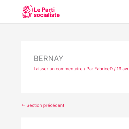
Aller
au
contenu
BERNAY
Laisser un commentaire
/ Par
FabriceD
/
19 avr
←
Section précédent