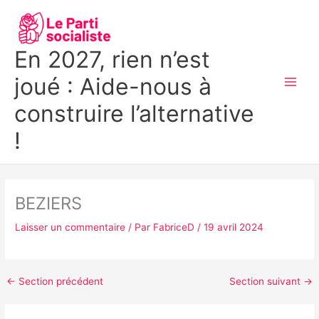
Aller
MAI
au
MEN
contenu
En 2027, rien n’est
joué : Aide-nous à
construire l’alternative
!
BEZIERS
Laisser un commentaire
/ Par
FabriceD
/
19 avril 2024
←
Section précédent
Section suivant
→