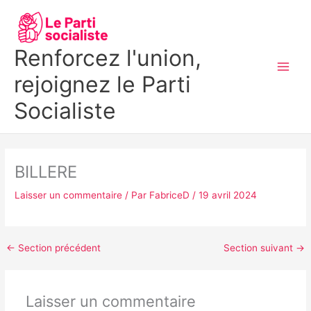
Aller
MAI
au
MEN
contenu
Renforcez l'union,
rejoignez le Parti
Socialiste
BILLERE
Laisser un commentaire
/ Par
FabriceD
/
19 avril 2024
←
Section précédent
Section suivant
→
Laisser un commentaire