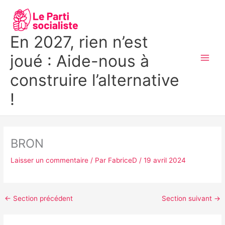
Aller
MAI
au
MEN
contenu
En 2027, rien n’est
joué : Aide-nous à
construire l’alternative
!
BRON
Laisser un commentaire
/ Par
FabriceD
/
19 avril 2024
←
Section précédent
Section suivant
→