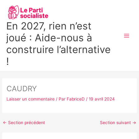
Aller
MAI
au
MEN
contenu
En 2027, rien n’est
joué : Aide-nous à
construire l’alternative
!
CAUDRY
Laisser un commentaire
/ Par
FabriceD
/
19 avril 2024
←
Section précédent
Section suivant
→