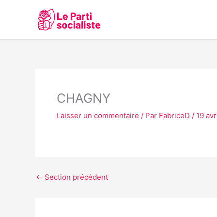
Aller
au
contenu
CHAGNY
Laisser un commentaire
/ Par
FabriceD
/
19 avr
←
Section précédent