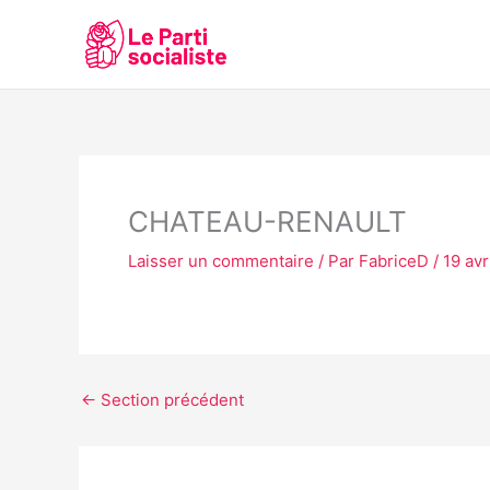
Aller
au
contenu
CHATEAU-RENAULT
Laisser un commentaire
/ Par
FabriceD
/
19 avr
←
Section précédent