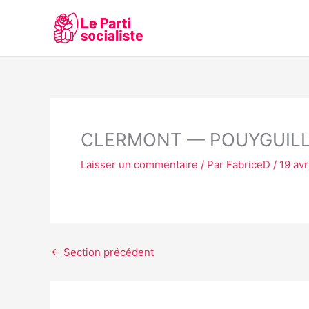
Aller
au
contenu
CLERMONT — POUYGUIL
Laisser un commentaire
/ Par
FabriceD
/
19 avr
←
Section précédent