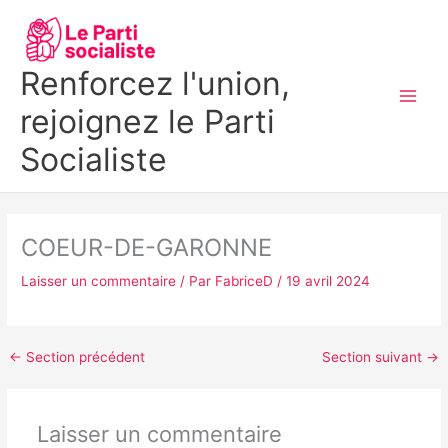
Aller
MAI
au
MEN
contenu
Renforcez l'union,
rejoignez le Parti
Socialiste
COEUR-DE-GARONNE
Laisser un commentaire
/ Par
FabriceD
/
19 avril 2024
←
Section précédent
Section suivant
→
Laisser un commentaire