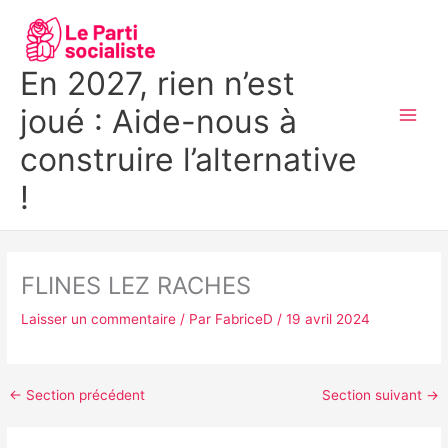
Aller
MAI
au
MEN
contenu
En 2027, rien n’est
joué : Aide-nous à
construire l’alternative
!
FLINES LEZ RACHES
Laisser un commentaire
/ Par
FabriceD
/
19 avril 2024
←
Section précédent
Section suivant
→