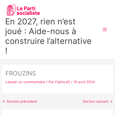
Aller
MAI
au
MEN
contenu
En 2027, rien n’est
joué : Aide-nous à
construire l’alternative
!
FROUZINS
Laisser un commentaire
/ Par
FabriceD
/
19 avril 2024
←
Section précédent
Section suivant
→