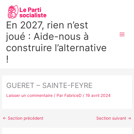
Aller
MAI
au
MEN
contenu
En 2027, rien n’est
joué : Aide-nous à
construire l’alternative
!
GUERET – SAINTE-FEYRE
Laisser un commentaire
/ Par
FabriceD
/
19 avril 2024
←
Section précédent
Section suivant
→