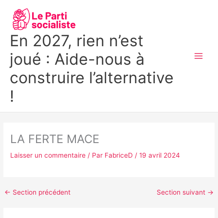
Aller
MAI
au
MEN
contenu
En 2027, rien n’est
joué : Aide-nous à
construire l’alternative
!
LA FERTE MACE
Laisser un commentaire
/ Par
FabriceD
/
19 avril 2024
←
Section précédent
Section suivant
→