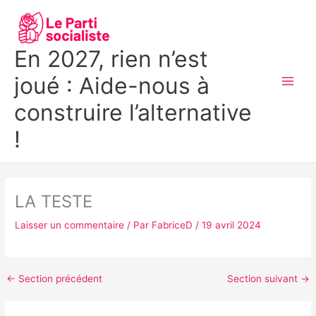
Aller
MAI
au
MEN
contenu
En 2027, rien n’est
joué : Aide-nous à
construire l’alternative
!
LA TESTE
Laisser un commentaire
/ Par
FabriceD
/
19 avril 2024
←
Section précédent
Section suivant
→