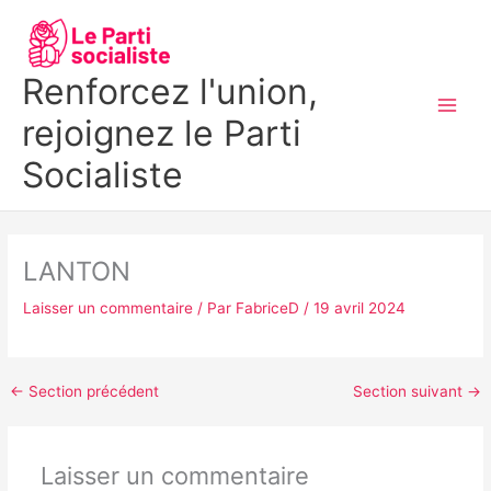
Aller
MAI
au
MEN
contenu
Renforcez l'union,
rejoignez le Parti
Socialiste
LANTON
Laisser un commentaire
/ Par
FabriceD
/
19 avril 2024
←
Section précédent
Section suivant
→
Laisser un commentaire