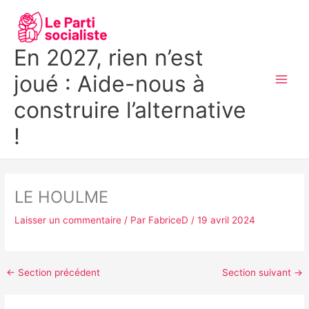
Aller
MAI
au
MEN
contenu
En 2027, rien n’est
joué : Aide-nous à
construire l’alternative
!
LE HOULME
Laisser un commentaire
/ Par
FabriceD
/
19 avril 2024
←
Section précédent
Section suivant
→