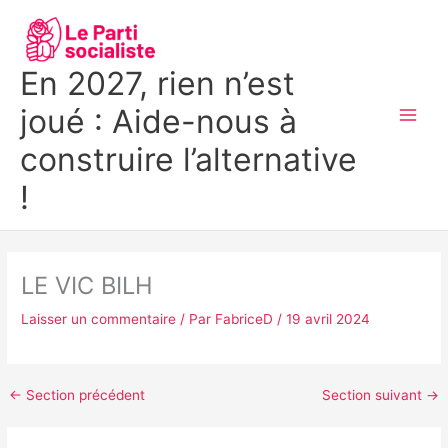
Aller
MAI
au
MEN
contenu
En 2027, rien n’est
joué : Aide-nous à
construire l’alternative
!
LE VIC BILH
Laisser un commentaire
/ Par
FabriceD
/
19 avril 2024
←
Section précédent
Section suivant
→