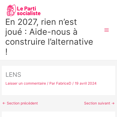
Aller
MAI
au
MEN
contenu
En 2027, rien n’est
joué : Aide-nous à
construire l’alternative
!
LENS
Laisser un commentaire
/ Par
FabriceD
/
19 avril 2024
←
Section précédent
Section suivant
→