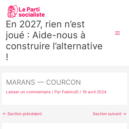
Aller
MAI
au
MEN
contenu
En 2027, rien n’est
joué : Aide-nous à
construire l’alternative
!
MARANS — COURCON
Laisser un commentaire
/ Par
FabriceD
/
19 avril 2024
←
Section précédent
Section suivant
→