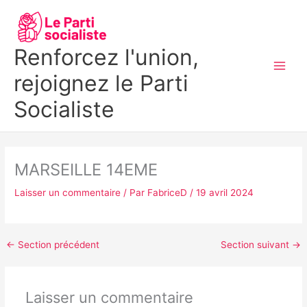
Aller
MAI
au
MEN
contenu
Renforcez l'union,
rejoignez le Parti
Socialiste
MARSEILLE 14EME
Laisser un commentaire
/ Par
FabriceD
/
19 avril 2024
←
Section précédent
Section suivant
→
Laisser un commentaire