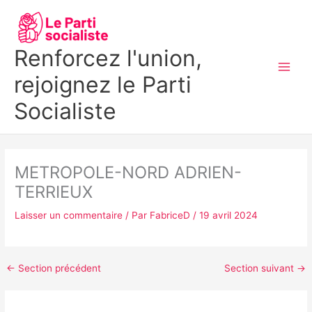
Aller
MAI
au
MEN
contenu
Renforcez l'union,
rejoignez le Parti
Socialiste
METROPOLE-NORD ADRIEN-
TERRIEUX
Laisser un commentaire
/ Par
FabriceD
/
19 avril 2024
←
Section précédent
Section suivant
→