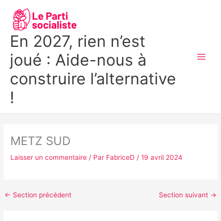
Aller
MAI
au
MEN
contenu
En 2027, rien n’est
joué : Aide-nous à
construire l’alternative
!
METZ SUD
Laisser un commentaire
/ Par
FabriceD
/
19 avril 2024
←
Section précédent
Section suivant
→