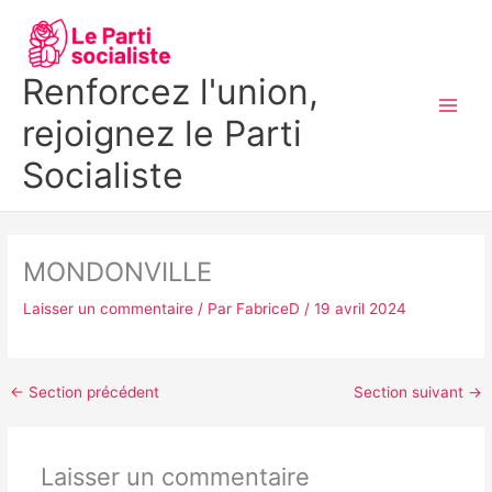
Aller
MAI
au
MEN
contenu
Renforcez l'union,
rejoignez le Parti
Socialiste
MONDONVILLE
Laisser un commentaire
/ Par
FabriceD
/
19 avril 2024
←
Section précédent
Section suivant
→
Laisser un commentaire