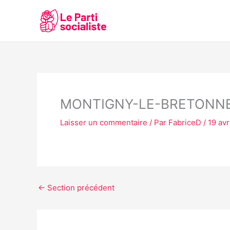
Aller
au
contenu
MONTIGNY-LE-BRETONN
Laisser un commentaire
/ Par
FabriceD
/
19 avr
←
Section précédent