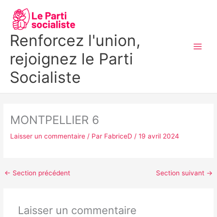
Aller
MAI
au
MEN
contenu
Renforcez l'union,
rejoignez le Parti
Socialiste
MONTPELLIER 6
Laisser un commentaire
/ Par
FabriceD
/
19 avril 2024
←
Section précédent
Section suivant
→
Laisser un commentaire