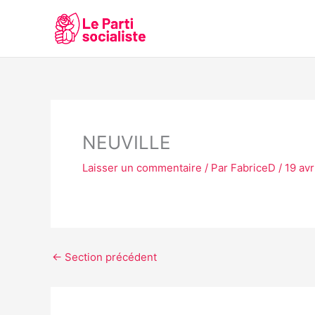
Aller
au
contenu
NEUVILLE
Laisser un commentaire
/ Par
FabriceD
/
19 avr
←
Section précédent