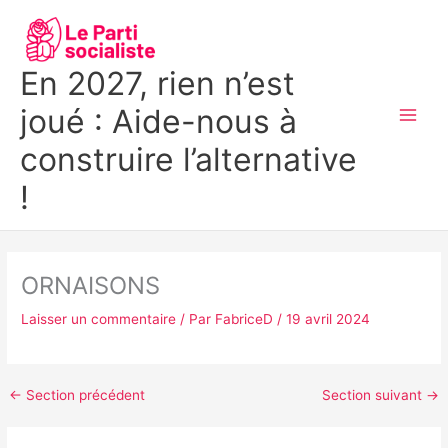
Aller
MAI
au
MEN
contenu
En 2027, rien n’est
joué : Aide-nous à
construire l’alternative
!
ORNAISONS
Laisser un commentaire
/ Par
FabriceD
/
19 avril 2024
←
Section précédent
Section suivant
→