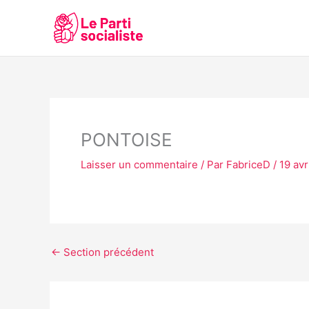
Aller
au
contenu
PONTOISE
Laisser un commentaire
/ Par
FabriceD
/
19 avr
←
Section précédent