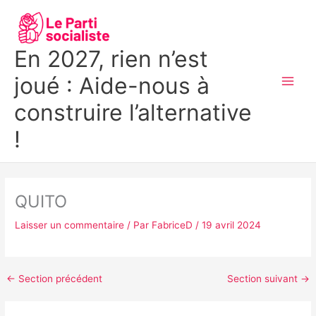
Aller
MAI
au
MEN
contenu
En 2027, rien n’est
joué : Aide-nous à
construire l’alternative
!
QUITO
Laisser un commentaire
/ Par
FabriceD
/
19 avril 2024
←
Section précédent
Section suivant
→