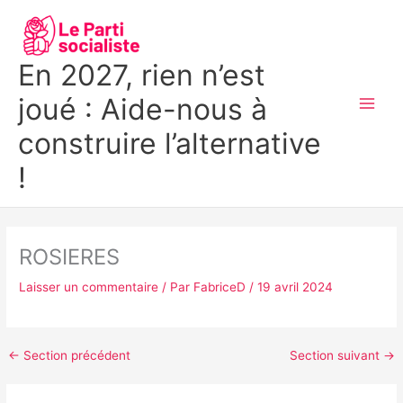
Aller
MAI
au
MEN
contenu
En 2027, rien n’est
joué : Aide-nous à
construire l’alternative
!
ROSIERES
Laisser un commentaire
/ Par
FabriceD
/
19 avril 2024
←
Section précédent
Section suivant
→