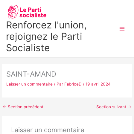
Aller
MAI
au
MEN
contenu
Renforcez l'union,
rejoignez le Parti
Socialiste
SAINT-AMAND
Laisser un commentaire
/ Par
FabriceD
/
19 avril 2024
←
Section précédent
Section suivant
→
Laisser un commentaire