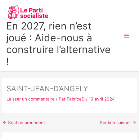
Aller
MAI
au
MEN
contenu
En 2027, rien n’est
joué : Aide-nous à
construire l’alternative
!
SAINT-JEAN-D’ANGELY
Laisser un commentaire
/ Par
FabriceD
/
19 avril 2024
←
Section précédent
Section suivant
→