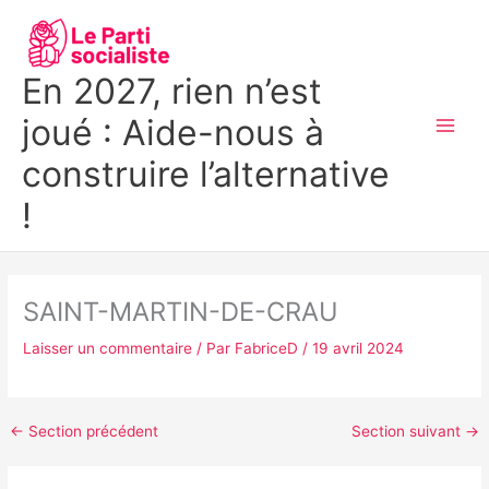
Aller
MAI
au
MEN
contenu
En 2027, rien n’est
joué : Aide-nous à
construire l’alternative
!
SAINT-MARTIN-DE-CRAU
Laisser un commentaire
/ Par
FabriceD
/
19 avril 2024
←
Section précédent
Section suivant
→