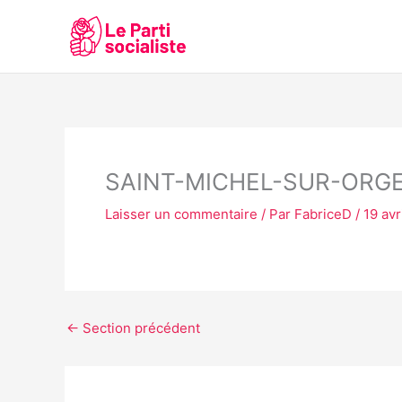
Aller
au
contenu
SAINT-MICHEL-SUR-ORG
Laisser un commentaire
/ Par
FabriceD
/
19 avr
←
Section précédent