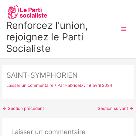
Aller
MAI
au
MEN
contenu
Renforcez l'union,
rejoignez le Parti
Socialiste
SAINT-SYMPHORIEN
Laisser un commentaire
/ Par
FabriceD
/
19 avril 2024
←
Section précédent
Section suivant
→
Laisser un commentaire