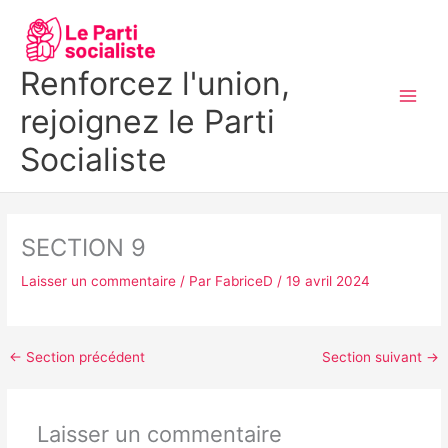
Aller
MAI
au
MEN
contenu
Renforcez l'union,
rejoignez le Parti
Socialiste
SECTION 9
Laisser un commentaire
/ Par
FabriceD
/
19 avril 2024
←
Section précédent
Section suivant
→
Laisser un commentaire