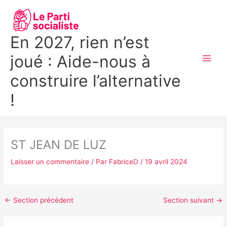
Aller
MAI
au
MEN
contenu
En 2027, rien n’est
joué : Aide-nous à
construire l’alternative
!
ST JEAN DE LUZ
Laisser un commentaire
/ Par
FabriceD
/
19 avril 2024
←
Section précédent
Section suivant
→