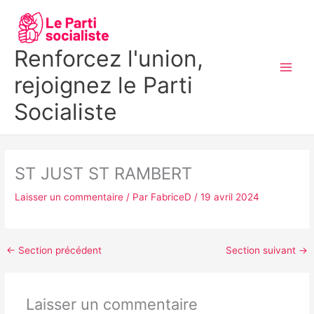
Aller
MAI
au
MEN
contenu
Renforcez l'union,
rejoignez le Parti
Socialiste
ST JUST ST RAMBERT
Laisser un commentaire
/ Par
FabriceD
/
19 avril 2024
←
Section précédent
Section suivant
→
Laisser un commentaire