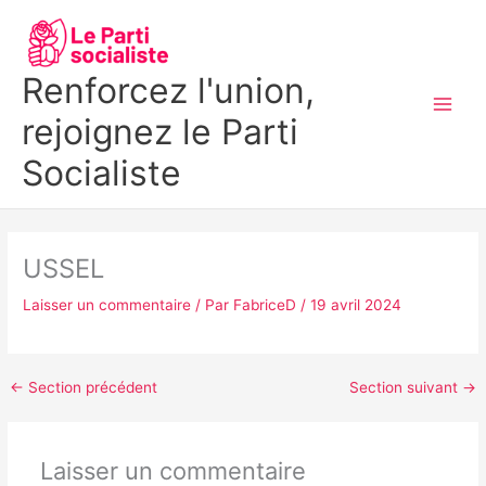
Aller
MAI
au
MEN
contenu
Renforcez l'union,
rejoignez le Parti
Socialiste
USSEL
Laisser un commentaire
/ Par
FabriceD
/
19 avril 2024
←
Section précédent
Section suivant
→
Laisser un commentaire