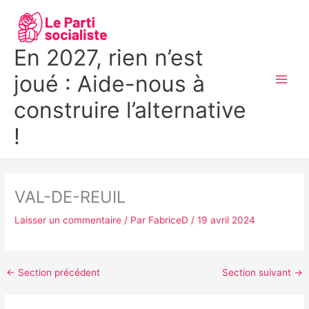
Aller
MAI
au
MEN
contenu
En 2027, rien n’est
joué : Aide-nous à
construire l’alternative
!
VAL-DE-REUIL
Laisser un commentaire
/ Par
FabriceD
/
19 avril 2024
←
Section précédent
Section suivant
→